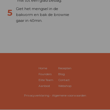
mix tot een glad beslag.
Giet het mengsel in de
bakvorm en bak de brownie
gaar in 40min.
Home
Recepten
Founders
Blog
Elite Team
Contact
Aanbod
Webshop
Privacyverklaring
-
Algemene voorwaarden