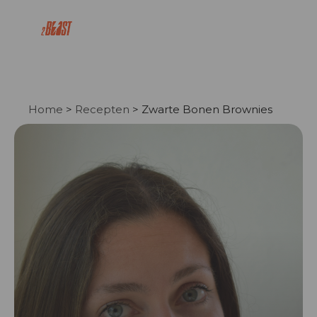
' . json_encode($json_ld, JSON_UNESCAPED_SLASHES |
JSON_PRETTY_PRINT) . ''; ?>
Home
>
Recepten
>
Zwarte Bonen Brownies