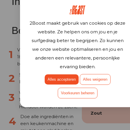
Inleiding
Zwarte
4
bonen
2Boost maakt gebruik van cookies op deze
(uitgelekt)
Bereidingswijze
website. Ze helpen ons om jou en je
Eieren
surfgedrag beter te begrijpen. Zo kunnen
Dadels
1
we onze website optimaliseren en jou en
Verwarm de oven voor op
(ontpit)
180°C en beleg een
anderen een relevantere, persoonlijke
bakvorm met bakpapier.
Raw cacao
ervaring bieden.
poeder
Spoel de zwarte bonen en
Alles accepteren
Alles weigeren
laat ze uitlekken.
Kokosolie
Week de dadels minimum
Honing
Voorkeuren beheren
10 minuten in warm water.
Bakpoeder
Hierdoor worden ze zacht.
Zout
Doe alle ingrediënten in
een keukenmachine en