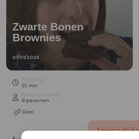
Zwarte Bonen
Brownies
01/01/2025
Afbeelding
van
Totale tijd
Zwarte
55 min
Bonen
Aantal personen
8 personen
Brownies
Deel
Ingredië