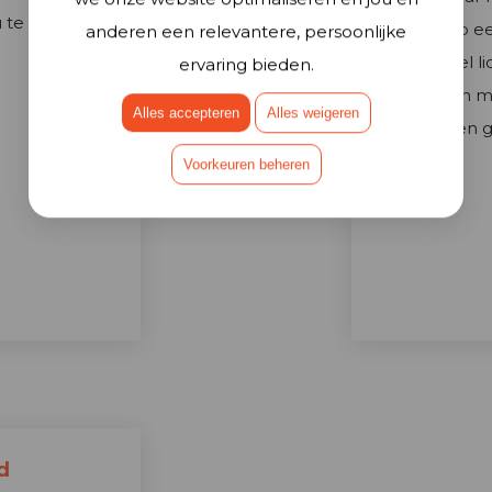
 te bereiken.
niveau op e
anderen een relevantere, persoonlijke
voor zowel li
ervaring bieden.
omringen me
Alles accepteren
Alles weigeren
atleten 
Voorkeuren beheren
d