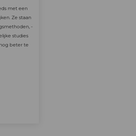
eeds met een
jken. Ze staan
gsmethoden, -
ijke studies
nog beter te