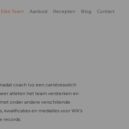
Elite Team
Aanbod
Recepten
Blog
Contact
m
 nadat coach Ivo een carrièreswitch
eer atleten het team versterken en
 met onder andere verschillende
s, kwalificaties en medailles voor WK’s
e records.