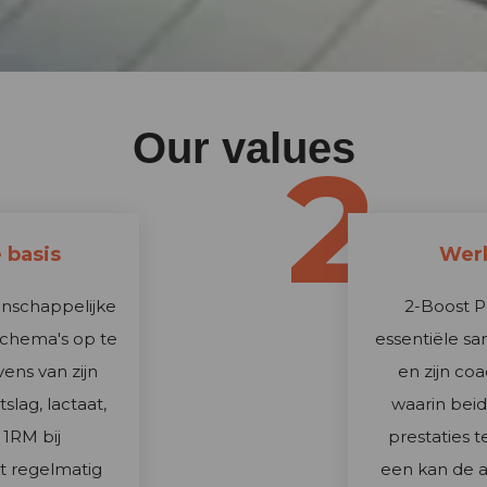
Our values
2
 basis
Werk
enschappelijke
2-Boost P
schema's op te
essentiële s
vens van zijn
en zijn co
slag, lactaat,
waarin bei
1RM bij
prestaties 
kt regelmatig
een kan de a