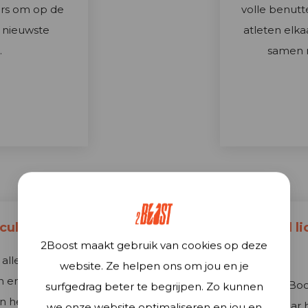
rs om op de
volle benutt
e nieuwste
atleten elka
.
samen n
4
cultuur
Gezond li
2Boost maakt gebruik van cookies op deze
 allerhoogste
website. Ze helpen ons om jou en je
en en de coach
Voor 2-Boos
surfgedrag beter te begrijpen. Zo kunnen
in het werk
streven naar
we onze website optimaliseren en jou en