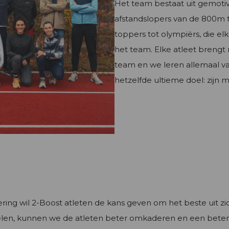
Het team bestaat uit gemoti
afstandslopers van de 800m 
toppers tot olympiërs, die el
het team. Elke atleet breng
team en we leren allemaal va
hetzelfde ultieme doel: zijn 
ing wil 2-Boost atleten de kans geven om het beste uit zi
elen, kunnen we de atleten beter omkaderen en een beter