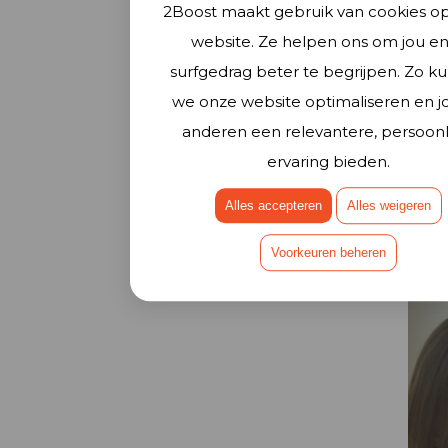
2Boost maakt gebruik van cookies o
website. Ze helpen ons om jou en
surfgedrag beter te begrijpen. Zo k
we onze website optimaliseren en j
Voor 
anderen een relevantere, persoonl
Ze
ervaring bieden.
is
Alles accepteren
Alles weigeren
Hou je
sporte
je eige
a...
Voorkeuren beheren