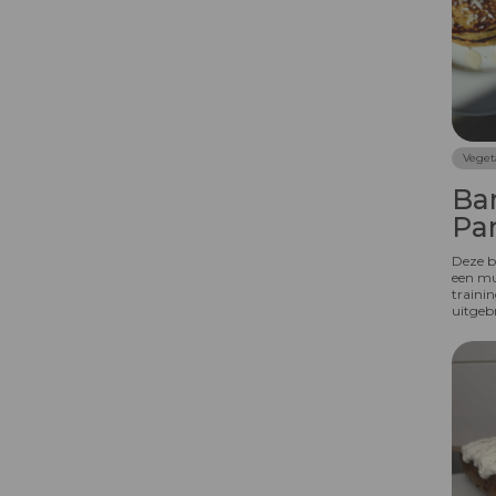
Veget
Ba
Pa
Deze b
een mu
trainin
uitgebr