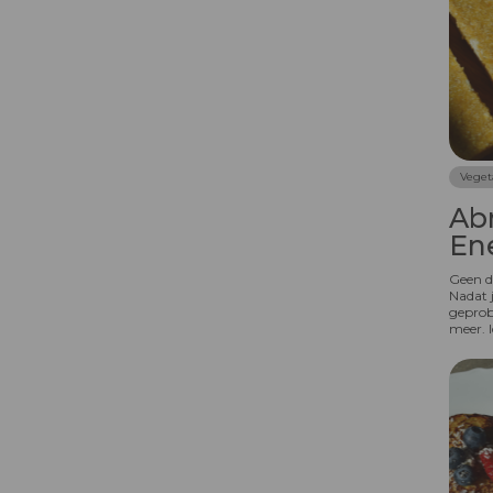
Vegan
Vegetarisch
Voor het sporten
Zoet
Veget
Ab
En
Geen d
Nadat j
geprobe
meer. I