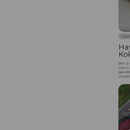
Veget
Ha
Ko
Ben ji
Dan is 
geweld
smaak.